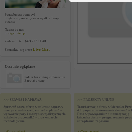
Potrzebujesz pomocy?
Chętnie odpowiemy na wszystkie Twoje
pytania.
Napisz do nas:
info@contec.pl
Zadzwoń: tel.: (42) 227 11 40
Live Chat
Skontaktuj się przez
.
Ostatnio oglądane
holder for cutting-off-machin
Zapytaj o cenę
>>> SERWIS I NAPRAWA
>>> PROJEKTY UNIJNE
Sprawdź naszą ofertę w zakresie naprawy
Transformacja firmy w kierunku Prze
maszyn szwalniczych, cutterów, ploterów,
4.0. poprzez zastosowanie elementów 
wytwornic pary i maszyn specjalistycznych.
Data w powiązaniu z automatyzacją
Szkolenie pracowników oraz wsparcie
łańcucha dostaw, prognozowania popy
technologiczne.
zarządzania zapasami
>>
Czytaj wiecej
>>
Czytaj wiecej