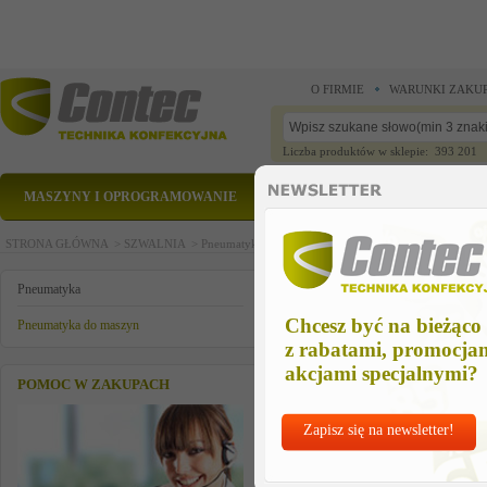
O FIRMIE
WARUNKI ZAKU
Liczba produktów w sklepie: 393 201
MASZYNY I OPROGRAMOWANIE
CZĘŚCI ZAMIENNE
STRONA GŁÓWNA >
SZWALNIA >
Pneumatyka >
Pneumatyka do maszyn >
lejek temple
lejek templex
Pneumatyka
Chcesz być na bieżąco
Pneumatyka do maszyn
z rabatami, promocja
akcjami specjalnymi?
POMOC W ZAKUPACH
Zapisz się na newsletter!