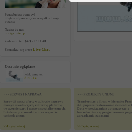
Potrzebujesz pomocy?
Chętnie odpowiemy na wszystkie Twoje
pytania.
Napisz do nas:
info@contec.pl
Zadzwoń: tel.: (42) 227 11 40
Live Chat
Skontaktuj się przez
.
Ostatnio oglądane
lejek templex
514,04 zł
>>> SERWIS I NAPRAWA
>>> PROJEKTY UNIJNE
Sprawdź naszą ofertę w zakresie naprawy
Transformacja firmy w kierunku Prze
maszyn szwalniczych, cutterów, ploterów,
4.0. poprzez zastosowanie elementów 
wytwornic pary i maszyn specjalistycznych.
Data w powiązaniu z automatyzacją
Szkolenie pracowników oraz wsparcie
łańcucha dostaw, prognozowania popy
technologiczne.
zarządzania zapasami
>>
Czytaj wiecej
>>
Czytaj wiecej