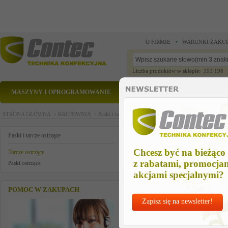
O FIRMIE
WARUNKI ZAKU
Liczba produktów w sklepie: 393 198
MASZYNY I OPROGRAMOWANIE
CZĘŚCI ZAMIENNE
STRONA GŁÓWNA >
KROJOWNIA >
Paski i tarcze ostrzące >
Tarcze ostrzące >
tarcza ost
tarcza ostrzaca 60*12*8
Paski i tarcze ostrzące
Chcesz być na bieżąco
Tarcze ostrzące
z rabatami, promocja
Paski ostrzące
akcjami specjalnymi?
POMOC W ZAKUPACH
Zapisz się na newsletter!