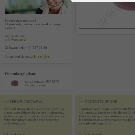
Potrzebujesz pomocy?
Chętnie odpowiemy na wszystkie Twoje
pytania.
Napisz do nas:
info@contec.pl
Zadzwoń: tel.: (42) 227 11 40
Live Chat
Skontaktuj się przez
.
Ostatnio oglądane
tarcza ostrzaca 60*12*8
Zapytaj o cenę
>>> SERWIS I NAPRAWA
>>> PROJEKTY UNIJNE
Sprawdź naszą ofertę w zakresie naprawy
Transformacja firmy w kierunku Prze
maszyn szwalniczych, cutterów, ploterów,
4.0. poprzez zastosowanie elementów 
wytwornic pary i maszyn specjalistycznych.
Data w powiązaniu z automatyzacją
Szkolenie pracowników oraz wsparcie
łańcucha dostaw, prognozowania popy
technologiczne.
zarządzania zapasami
>>
Czytaj wiecej
>>
Czytaj wiecej