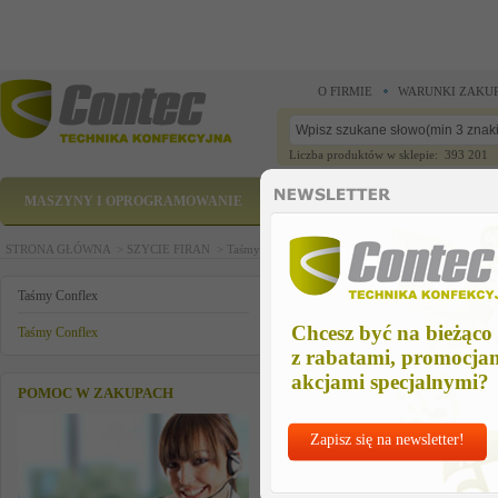
O FIRMIE
WARUNKI ZAKU
Liczba produktów w sklepie: 393 201
MASZYNY I OPROGRAMOWANIE
CZĘŚCI ZAMIENNE
STRONA GŁÓWNA >
SZYCIE FIRAN >
Taśmy Conflex >
Taśmy Conflex >
TAŚMA KROP
TAŚMA KROPKI
Taśmy Conflex
Chcesz być na bieżąco
Taśmy Conflex
z rabatami, promocja
akcjami specjalnymi?
POMOC W ZAKUPACH
Zapisz się na newsletter!