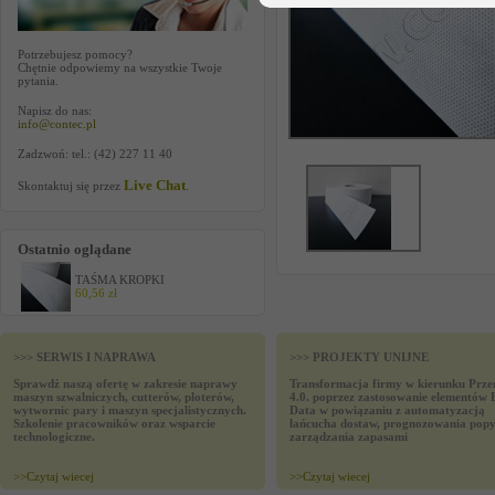
Potrzebujesz pomocy?
Chętnie odpowiemy na wszystkie Twoje
pytania.
Napisz do nas:
info@contec.pl
Zadzwoń: tel.: (42) 227 11 40
Live Chat
Skontaktuj się przez
.
Ostatnio oglądane
TAŚMA KROPKI
60,56 zł
>>> SERWIS I NAPRAWA
>>> PROJEKTY UNIJNE
Sprawdź naszą ofertę w zakresie naprawy
Transformacja firmy w kierunku Prze
maszyn szwalniczych, cutterów, ploterów,
4.0. poprzez zastosowanie elementów 
wytwornic pary i maszyn specjalistycznych.
Data w powiązaniu z automatyzacją
Szkolenie pracowników oraz wsparcie
łańcucha dostaw, prognozowania popy
technologiczne.
zarządzania zapasami
>>
Czytaj wiecej
>>
Czytaj wiecej