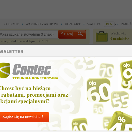
O FIRMIE
WARUNKI ZAKUPÓW
KONTAKT
WALUTA
PLN
ZMIEŃ
W schowku:
0 produktów
czba produktów w sklepie: 393 198
CZĘŚCI ZAMIENNE
IGŁY I AKCESORIA
do maszyn szwalniczych >
Części zamienne Juki >
condenser 0.1 uf7210 v
ondenser 0.1 uf7210 v
hcesz być na bieżąco
Cena net
 rabatami, promocjami oraz
19,50 
kcjami specjalnymi?
Zapisz się na newsletter!
Chcesz korzyst
Najlepsze
ceny