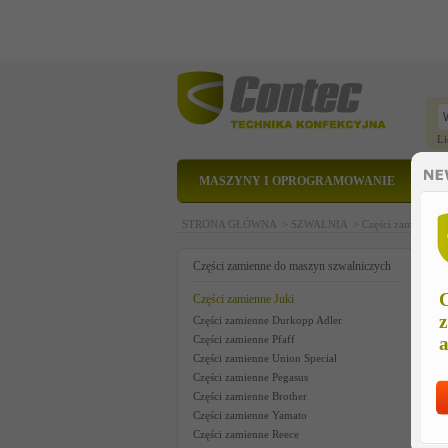
Li
MASZYNY I OPROGRAMOWANIE
STRONA GŁÓWNA >
SZWALNIA >
Części zamienne 
c
Części zamienne do maszyn szwalniczych
C
Części zamienne Juki
z
Części zamienne Durkopp Adler
Części zamienne Pfaff
a
Części zamienne Union Special
Części zamienne Pegasus
Części zamienne Brother
Części zamienne Yamato
Części zamienne Reece