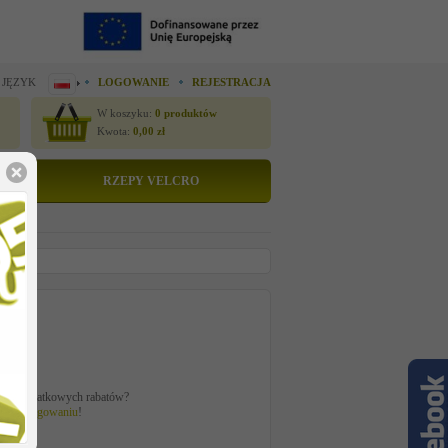
 JĘZYK
LOGOWANIE
REJESTRACJA
W koszyku:
0
produktów
Kwota:
0,00
zł
RZEPY VELCRO
to
zł
ać z dodatkowych rabatów?
 po
zalogowaniu
!