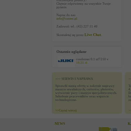
Potrzebujesz pomocy?
Chętnie odpowiemy na wszystkie Twoje
pytania.
Napisz do nas:
info@contec.pl
Zadzwoń: tel.: (42) 227 11 40
Live Chat
Skontaktuj się przez
.
Ostatnio oglądane
condenser 0.1 uf7210 v
19,50 zł
>>> SERWIS I NAPRAWA
>
Sprawdź naszą ofertę w zakresie naprawy
T
maszyn szwalniczych, cutterów, ploterów,
4
wytwornic pary i maszyn specjalistycznych.
D
Szkolenie pracowników oraz wsparcie
ł
technologiczne.
z
>>
Czytaj wiecej
>
NEWS
K