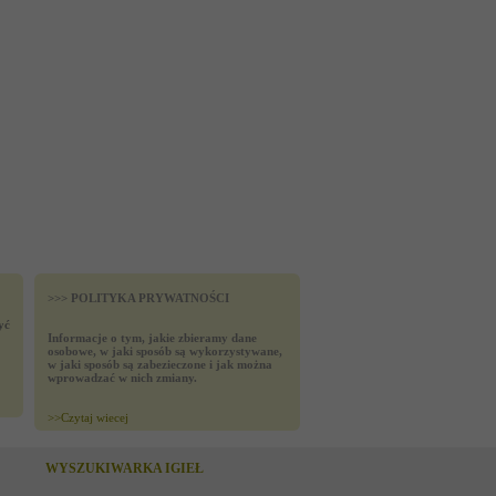
>>> POLITYKA PRYWATNOŚCI
yć
Informacje o tym, jakie zbieramy dane
osobowe, w jaki sposób są wykorzystywane,
w jaki sposób są zabezieczone i jak można
wprowadzać w nich zmiany.
>>
Czytaj wiecej
WYSZUKIWARKA IGIEŁ