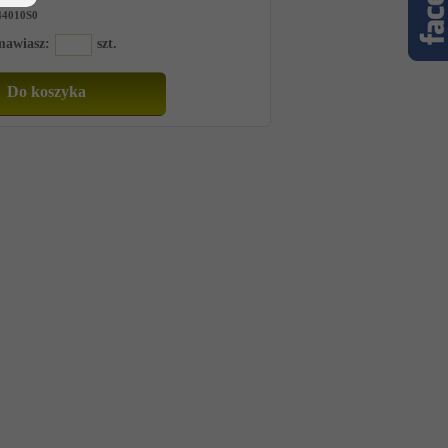
4010S0
amawiasz:
szt.