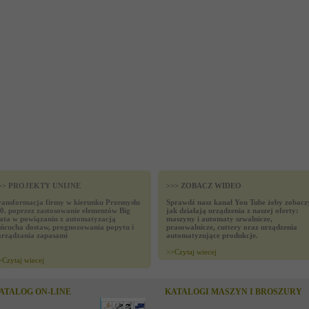
>> PROJEKTY UNIJNE
>>> ZOBACZ WIDEO
ransformacja firmy w kierunku Przemysłu
Sprawdź nasz kanał You Tube żeby zobacz
.0. poprzez zastosowanie elementów Big
jak działają urządzenia z naszej oferty:
ata w powiązaniu z automatyzacją
maszyny i automaty szwalnicze,
ańcucha dostaw, prognozowania popytu i
prasowalnicze, cuttery oraz urządzenia
arządzania zapasami
automatyzujące produkcje.
>>
Czytaj wiecej
>
Czytaj wiecej
ATALOG ON-LINE
KATALOGI MASZYN I BROSZURY