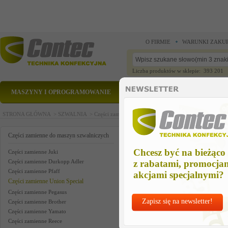
O FIRMIE
WARUNKI ZAKU
Liczba produktów w sklepie: 393 201
MASZYNY I OPROGRAMOWANIE
CZĘŚCI ZAMIENNE
STRONA GŁÓWNA >
SZWALNIA >
Części zamienne do maszyn szwalniczych >
Części zam
cov thd trimmer pneum us
Części zamienne do maszyn szwalniczych
Chcesz być na bieżąco
Części zamienne Juki
Części zamienne Durkopp Adler
z rabatami, promocja
Części zamienne Pfaff
akcjami specjalnymi?
Części zamienne Union Special
Części zamienne Pegasus
Zapisz się na newsletter!
Części zamienne Brother
Części zamienne Yamato
Części zamienne Reece