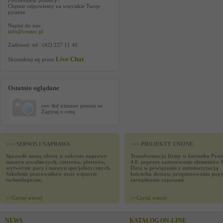
Potrzebujesz pomocy?
Chętnie odpowiemy na wszystkie Twoje
pytania.
Napisz do nas:
info@contec.pl
Zadzwoń: tel.: (42) 227 11 40
Live Chat
Skontaktuj się przez
.
Ostatnio oglądane
cov thd trimmer pneum us
Zapytaj o cenę
>>> SERWIS I NAPRAWA
>>> PROJEKTY UNIJNE
Sprawdź naszą ofertę w zakresie naprawy
Transformacja firmy w kierunku Prze
maszyn szwalniczych, cutterów, ploterów,
4.0. poprzez zastosowanie elementów 
wytwornic pary i maszyn specjalistycznych.
Data w powiązaniu z automatyzacją
Szkolenie pracowników oraz wsparcie
łańcucha dostaw, prognozowania popy
technologiczne.
zarządzania zapasami
>>
Czytaj wiecej
>>
Czytaj wiecej
NEWS
KATALOG ON-LINE