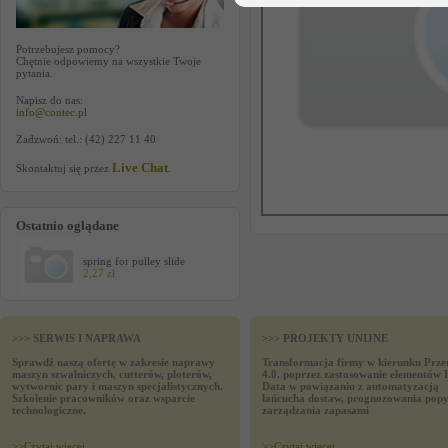
Potrzebujesz pomocy?
Chętnie odpowiemy na wszystkie Twoje
pytania.
Napisz do nas:
info@contec.pl
Zadzwoń: tel.: (42) 227 11 40
Live Chat
Skontaktuj się przez
.
Ostatnio oglądane
spring for pulley slide
2,27 zł
>>> SERWIS I NAPRAWA
>>> PROJEKTY UNIJNE
Sprawdź naszą ofertę w zakresie naprawy
Transformacja firmy w kierunku Prze
maszyn szwalniczych, cutterów, ploterów,
4.0. poprzez zastosowanie elementów 
wytwornic pary i maszyn specjalistycznych.
Data w powiązaniu z automatyzacją
Szkolenie pracowników oraz wsparcie
łańcucha dostaw, prognozowania popy
technologiczne.
zarządzania zapasami
>>
Czytaj wiecej
>>
Czytaj wiecej