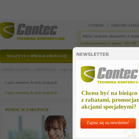
O FIRMIE
WARUNKI ZAKU
Liczba produktów w sklepie: 393 198
MASZYNY I OPROGRAMOWANIE
CZĘŚCI ZAMIENNE
STRONA GŁÓWNA >
KROJOWNIA >
Części zamienne do noży krojczych >
Części zamienn
spring for pulley slide
Części zamienne do noży krojczych
Chcesz być na bieżąco
Części zamienne do noży krojczych
z rabatami, promocja
akcjami specjalnymi?
POMOC W ZAKUPACH
Zapisz się na newsletter!