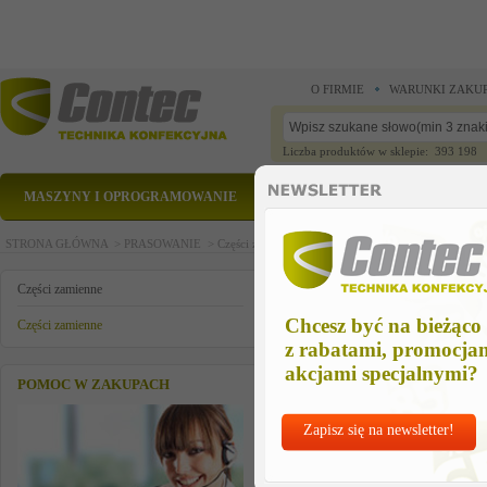
O FIRMIE
WARUNKI ZAKU
Liczba produktów w sklepie: 393 198
MASZYNY I OPROGRAMOWANIE
CZĘŚCI ZAMIENNE
STRONA GŁÓWNA >
PRASOWANIE >
Części zamienne >
Części zamienne >
heating regist
heating register cpl. vii
Części zamienne
Chcesz być na bieżąco
Części zamienne
z rabatami, promocja
akcjami specjalnymi?
POMOC W ZAKUPACH
Zapisz się na newsletter!