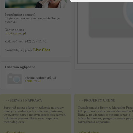
Potrzebujesz pomocy?
Chętnie odpowiemy na wszystkie Twoje
pytania.
Napisz do nas:
info@contec.pl
Zadzwoń: tel.: (42) 227 11 40
Live Chat
Skontaktuj się przez
.
Ostatnio oglądane
heating register cpl. vii
1 901,39 zł
>>> SERWIS I NAPRAWA
>>> PROJEKTY UNIJNE
Sprawdź naszą ofertę w zakresie naprawy
Transformacja firmy w kierunku Prze
maszyn szwalniczych, cutterów, ploterów,
4.0. poprzez zastosowanie elementów 
wytwornic pary i maszyn specjalistycznych.
Data w powiązaniu z automatyzacją
Szkolenie pracowników oraz wsparcie
łańcucha dostaw, prognozowania popy
technologiczne.
zarządzania zapasami
>>
Czytaj wiecej
>>
Czytaj wiecej