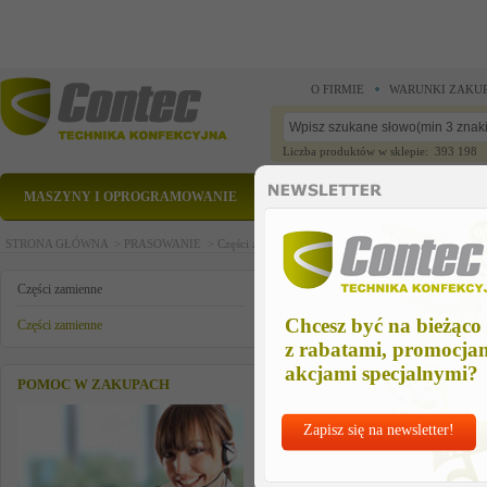
O FIRMIE
WARUNKI ZAKU
Liczba produktów w sklepie: 393 198
MASZYNY I OPROGRAMOWANIE
CZĘŚCI ZAMIENNE
STRONA GŁÓWNA >
PRASOWANIE >
Części zamienne >
Części zamienne >
gniazdo 6-bi
gniazdo 6-bieg. z kablem przyl
Części zamienne
Chcesz być na bieżąco
Części zamienne
z rabatami, promocja
akcjami specjalnymi?
POMOC W ZAKUPACH
Zapisz się na newsletter!