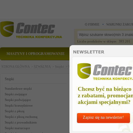
O FIRMIE
WARUNKI ZAKU
Liczba produktów w sklepie: 393 201
MASZYNY I OPROGRAMOWANIE
CZĘŚCI ZAMIENNE
STRONA GŁÓWNA >
SZWALNIA >
Stopki >
Stopki do wszywania zamków >
Stitch det. 
Stitch det. Sensor f sew. Optocou
Stopki
Chcesz być na bieżąco
Standardowe stopki
Stopki zwijające
z rabatami, promocja
Stopki podwijające
akcjami specjalnymi?
Stopki krawędziowe
Stopki z płozą
Stopki z płozą ruchomą
Zapisz się na newsletter!
Stopki z prowadnikiem
Stopki marszczące