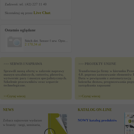
Zadzwoń: tel.: (42) 227 11 40
Live Chat
Skontaktuj się przez
.
Ostatnio oglądane
Stitch det. Sensor f sew. Opto...
2 170,34 zł
>>> SERWIS I NAPRAWA
>>> PROJEKTY UNIJNE
Sprawdź naszą ofertę w zakresie naprawy
Transformacja firmy w kierunku Prze
maszyn szwalniczych, cutterów, ploterów,
4.0. poprzez zastosowanie elementów 
wytwornic pary i maszyn specjalistycznych.
Data w powiązaniu z automatyzacją
Szkolenie pracowników oraz wsparcie
łańcucha dostaw, prognozowania popy
technologiczne.
zarządzania zapasami
>>
Czytaj wiecej
>>
Czytaj wiecej
NEWS
KATALOG ON-LINE
Zobacz najnowsze wydarzenia
NOWY katalog produktów !
w branży : targi, seminaria,
nowości