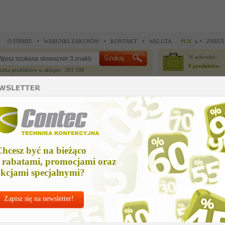
O FIRMIE
WARUNKI ZAKUPÓW
KONTAKT
WALUTA
PLN
ZMIEŃ
W schowku:
0 produktów
czba produktów w sklepie: 393 198
CZĘŚCI ZAMIENNE
IGŁY I AKCESORIA
 do noży krojczych >
Części zamienne do noży krojczych >
KOŁO NAPĘDU OSTRZAŁKI 6
OŁO NAPĘDU OSTRZAŁKI 60mm
hcesz być na bieżąco
Cena ne
 rabatami, promocjami oraz
408,51
kcjami specjalnymi?
Zapisz się na newsletter!
Chcesz korzyst
Najlepsze
ceny