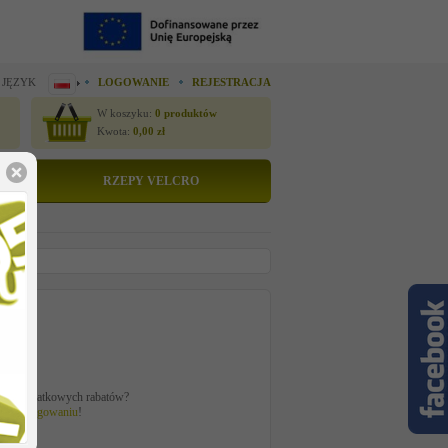
 JĘZYK
LOGOWANIE
REJESTRACJA
W koszyku:
0
produktów
Kwota:
0,00
zł
RZEPY VELCRO
0mm
tto
 zł
ać z dodatkowych rabatów?
 po
zalogowaniu
!