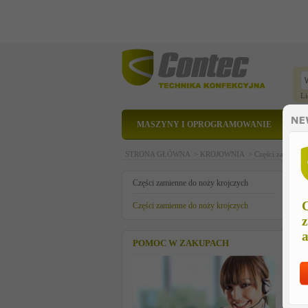
Li
MASZYNY I OPROGRAMOWANIE
STRONA GŁÓWNA >
KROJOWNIA >
Części zamienne
K
Części zamienne do noży krojczych
C
Części zamienne do noży krojczych
z
a
POMOC W ZAKUPACH