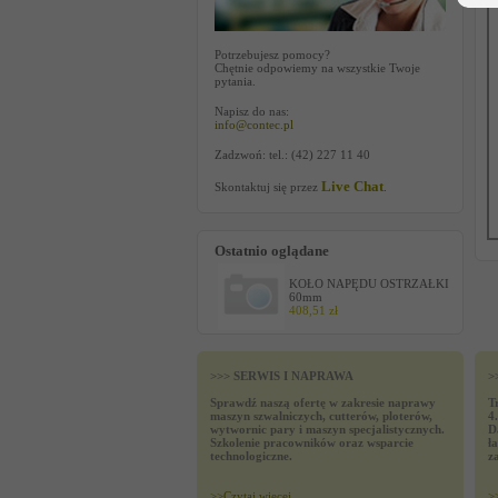
Potrzebujesz pomocy?
Chętnie odpowiemy na wszystkie Twoje
pytania.
Napisz do nas:
info@contec.pl
Zadzwoń: tel.: (42) 227 11 40
Live Chat
Skontaktuj się przez
.
Ostatnio oglądane
KOŁO NAPĘDU OSTRZAŁKI
60mm
408,51 zł
>>> SERWIS I NAPRAWA
>
Sprawdź naszą ofertę w zakresie naprawy
T
maszyn szwalniczych, cutterów, ploterów,
4
wytwornic pary i maszyn specjalistycznych.
D
Szkolenie pracowników oraz wsparcie
ł
technologiczne.
z
>>
Czytaj wiecej
>