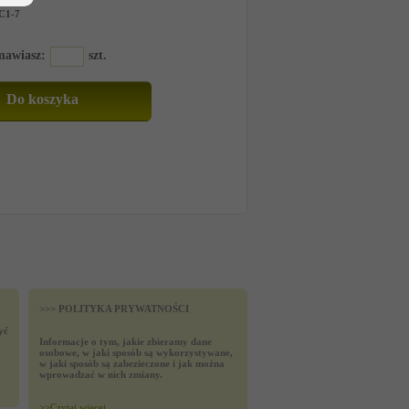
C1-7
amawiasz:
szt.
>>> POLITYKA PRYWATNOŚCI
yć
Informacje o tym, jakie zbieramy dane
osobowe, w jaki sposób są wykorzystywane,
w jaki sposób są zabezieczone i jak można
wprowadzać w nich zmiany.
>>
Czytaj wiecej