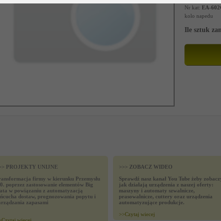
Nr kat:
EA-602
kolo napedu
Ile sztuk z
>> PROJEKTY UNIJNE
>>> ZOBACZ WIDEO
ransformacja firmy w kierunku Przemysłu
Sprawdź nasz kanał You Tube żeby zobacz
.0. poprzez zastosowanie elementów Big
jak działają urządzenia z naszej oferty:
ata w powiązaniu z automatyzacją
maszyny i automaty szwalnicze,
ańcucha dostaw, prognozowania popytu i
prasowalnicze, cuttery oraz urządzenia
arządzania zapasami
automatyzujące produkcje.
>>
Czytaj wiecej
>
Czytaj wiecej