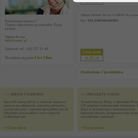
3,65 zł
100mm Velcro® Vel-Loc CZARNY do wszy
Kat.:
VEL-E08510033019925
Potrzebujesz pomocy?
Chętnie odpowiemy na wszystkie Twoje
pytania.
Napisz do nas:
info@contec.pl
Zadzwoń: tel.: (42) 227 11 40
Cena netto
Live Chat
6,32 zł
Skontaktuj się przez
.
Znaleziono 2 produktów.
>>> SERWIS I NAPRAWA
>>> PROJEKTY UNIJNE
Sprawdź naszą ofertę w zakresie naprawy
Transformacja firmy w kierunku Prze
maszyn szwalniczych, cutterów, ploterów,
4.0. poprzez zastosowanie elementów 
wytwornic pary i maszyn specjalistycznych.
Data w powiązaniu z automatyzacją
Szkolenie pracowników oraz wsparcie
łańcucha dostaw, prognozowania popy
technologiczne.
zarządzania zapasami
>>
Czytaj wiecej
>>
Czytaj wiecej