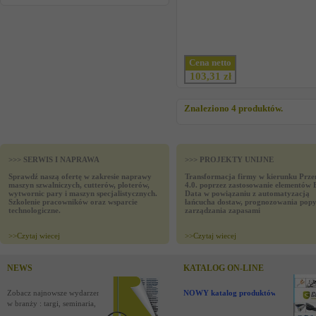
Cena netto
103,31 zł
Znaleziono 4 produktów.
>>> SERWIS I NAPRAWA
>>> PROJEKTY UNIJNE
Sprawdź naszą ofertę w zakresie naprawy
Transformacja firmy w kierunku Prze
maszyn szwalniczych, cutterów, ploterów,
4.0. poprzez zastosowanie elementów 
wytwornic pary i maszyn specjalistycznych.
Data w powiązaniu z automatyzacją
Szkolenie pracowników oraz wsparcie
łańcucha dostaw, prognozowania popy
technologiczne.
zarządzania zapasami
>>
Czytaj wiecej
>>
Czytaj wiecej
NEWS
KATALOG ON-LINE
Zobacz najnowsze wydarzenia
NOWY katalog produktów !
w branży : targi, seminaria,
nowości