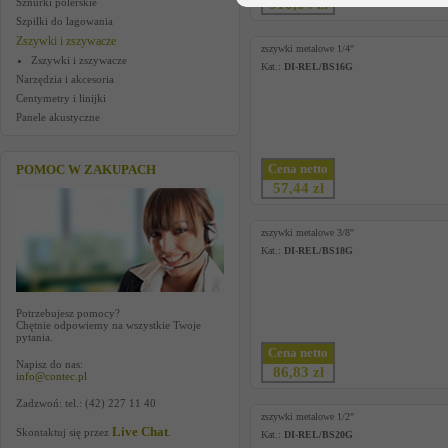
Sznurki polerskie
510,04 zł
Szpilki do lagowania
Zszywki i zszywacze
zszywki metalowe 1/4"
Zszywki i zszywacze
Kat.:
DI-REL/BS16G
Narzędzia i akcesoria
Centymetry i linijki
Panele akustyczne
Cena netto
POMOC W ZAKUPACH
57,44 zł
zszywki metalowe 3/8"
Kat.:
DI-REL/BS18G
Potrzebujesz pomocy?
Chętnie odpowiemy na wszystkie Twoje
pytania.
Cena netto
Napisz do nas:
86,83 zł
info@contec.pl
Zadzwoń: tel.: (42) 227 11 40
zszywki metalowe 1/2"
Live Chat
Skontaktuj się przez
.
Kat.:
DI-REL/BS20G