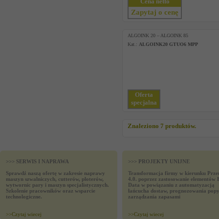
Cena netto
Zapytaj o cenę
ALGOINK 20 – ALGOINK 85
Kat.:
ALGOINK20 GTUO6 MPP
Oferta
specjalna
Znaleziono 7 produktów.
>>> SERWIS I NAPRAWA
>>> PROJEKTY UNIJNE
Sprawdź naszą ofertę w zakresie naprawy
Transformacja firmy w kierunku Prze
maszyn szwalniczych, cutterów, ploterów,
4.0. poprzez zastosowanie elementów 
wytwornic pary i maszyn specjalistycznych.
Data w powiązaniu z automatyzacją
Szkolenie pracowników oraz wsparcie
łańcucha dostaw, prognozowania popy
technologiczne.
zarządzania zapasami
>>
Czytaj wiecej
>>
Czytaj wiecej