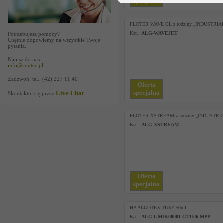
specjalna
PLOTER WAVE CL z rodziny „INDUSTRIA
Kat.:
ALG-WAVEJET
Potrzebujesz pomocy?
Chętnie odpowiemy na wszystkie Twoje
pytania.
Napisz do nas:
info@contec.pl
Zadzwoń: tel.: (42) 227 11 40
Oferta
specjalna
Live Chat
Skontaktuj się przez
.
PLOTER XSTREAM z rodziny „INDUSTRI
Kat.:
ALG-XSTREAM
Oferta
specjalna
HP ALGOTEX TUSZ 50ml
Kat.:
ALG-GMIK00001 GTU06 MPP