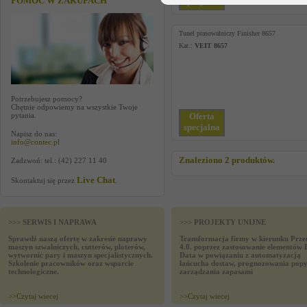
POMOC W ZAKUPACH
specjalna
Tunel prasowalniczy Finisher 8657
Kat.:
VEIT 8657
Potrzebujesz pomocy?
Chętnie odpowiemy na wszystkie Twoje
pytania.
Oferta
specjalna
Napisz do nas:
info@contec.pl
Znaleziono 2 produktów.
Zadzwoń: tel.: (42) 227 11 40
Live Chat
Skontaktuj się przez
.
>>> SERWIS I NAPRAWA
>>> PROJEKTY UNIJNE
Sprawdź naszą ofertę w zakresie naprawy
Transformacja firmy w kierunku Prze
maszyn szwalniczych, cutterów, ploterów,
4.0. poprzez zastosowanie elementów 
wytwornic pary i maszyn specjalistycznych.
Data w powiązaniu z automatyzacją
Szkolenie pracowników oraz wsparcie
łańcucha dostaw, prognozowania popy
technologiczne.
zarządzania zapasami
>>
Czytaj wiecej
>>
Czytaj wiecej