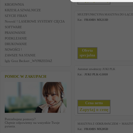
Zapytaj o cenę
KROJOWNIA
KRZESŁA SZWALNICZE
MULTIFUNKCYJNA MASZYNA DO ŁĄCZE
SZYCIE FIRAN
Kat.:
FRAMIS MX213D
Nowość ! LASEROWE SYSTEMY CIĘCIA
SOFTWARE
PRASOWANIE
PODKLEJANIE
DRUKOWANIE
NOWOŚCI !
Oferta
specjalna
ZAWSZE NA STANIE
Igły Groz Beckert _WYPRZEDAŻ
Automat szwalniczy JUKI PLK
Kat.:
JUKI PLK-G1010
POMOC W ZAKUPACH
Cena netto
Zapytaj o cenę
Potrzebujesz pomocy?
Chętnie odpowiemy na wszystkie Twoje
MASZYNA Z ODKRAWACZEM + MASZYN
pytania.
Kat.:
FRAMIS MX205D