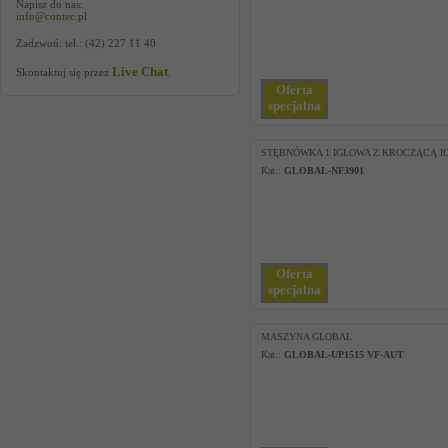
Napisz do nas:
info@contec.pl
Zadzwoń: tel.: (42) 227 11 40
Live Chat
Skontaktuj się przez
.
Oferta
specjalna
STĘBNÓWKA 1 IGŁOWA Z KROCZĄCĄ I
Kat.:
GLOBAL-NF3901
Oferta
specjalna
MASZYNA GLOBAL
Kat.:
GLOBAL-UP1515 VF-AUT