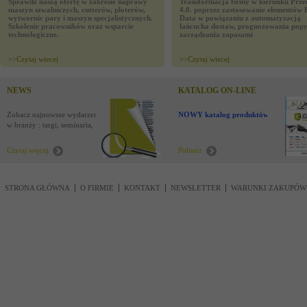
Sprawdź naszą ofertę w zakresie naprawy
Transformacja firmy w kierunku Prze
maszyn szwalniczych, cutterów, ploterów,
4.0. poprzez zastosowanie elementów 
wytwornic pary i maszyn specjalistycznych.
Data w powiązaniu z automatyzacją
Szkolenie pracowników oraz wsparcie
łańcucha dostaw, prognozowania popy
technologiczne.
zarządzania zapasami
>>
Czytaj wiecej
>>
Czytaj wiecej
NEWS
KATALOG ON-LINE
Zobacz najnowsze wydarzenia
NOWY katalog produktów !
w branży : targi, seminaria,
nowości
Czytaj więcej
Pobierz
STRONA GŁÓWNA
O FIRMIE
KONTAKT
NEWSLETTER
WARUNKI ZAKUPÓW