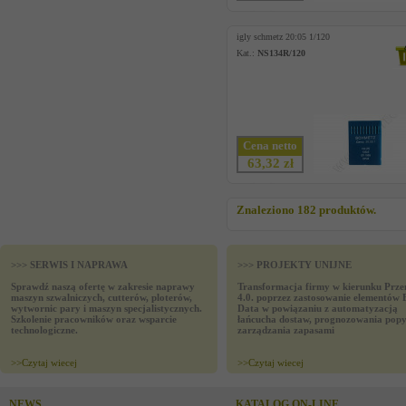
igly schmetz 20:05 1/120
Kat.:
NS134R/120
Cena netto
63,32 zł
Znaleziono 182 produktów.
>>> SERWIS I NAPRAWA
>>> PROJEKTY UNIJNE
Sprawdź naszą ofertę w zakresie naprawy
Transformacja firmy w kierunku Prze
maszyn szwalniczych, cutterów, ploterów,
4.0. poprzez zastosowanie elementów 
wytwornic pary i maszyn specjalistycznych.
Data w powiązaniu z automatyzacją
Szkolenie pracowników oraz wsparcie
łańcucha dostaw, prognozowania popy
technologiczne.
zarządzania zapasami
>>
Czytaj wiecej
>>
Czytaj wiecej
NEWS
KATALOG ON-LINE