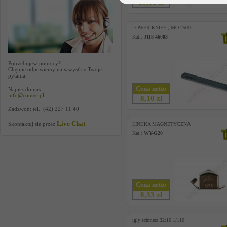
16,61 zł
LOWER KNIFE , MO-2500
Kat.:
J118-46003
Potrzebujesz pomocy?
Chętnie odpowiemy na wszystkie Twoje
pytania.
Cena netto
Napisz do nas:
info@contec.pl
8,10 zł
Zadzwoń: tel.: (42) 227 11 40
Live Chat
Skontaktuj się przez
.
LINIJKA MAGNETYCZNA
Kat.:
WY-G20
Cena netto
8,33 zł
igly schmetz 32:10 1/110