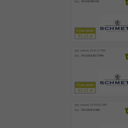
Kat.:
NS13435R/110
Cena netto
95,25 zł
igly schmetz 20:05 17/090
Kat.:
NS134SERV7/090
Cena netto
63,32 zł
igly schmetz 20:05EB1/080
Kat.:
NS134SES/080