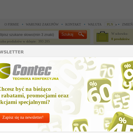
O FIRMIE
WARUNKI ZAKUPÓW
KONTAKT
WALUTA
PLN
ZMIEŃ
W schowku:
0 produktów
czba produktów w sklepie: 393 205
CZĘŚCI ZAMIENNE
IGŁY I AKCESORIA
do maszyn szwalniczych >
Części zamienne Durkopp Adler >
sewing equipment
ewing equipment
hcesz być na bieżąco
Cena n
 rabatami, promocjami oraz
5 559,
kcjami specjalnymi?
Zapisz się na newsletter!
Chcesz korzyst
Najlepsze
ceny