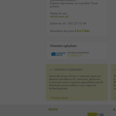
Potrzebujesz pomocy?
Chętnie odpowiemy na wszystkie Twoje
pytania.
Napisz do nas:
info@contec.pl
Zadzwoń: tel.: (42) 227 11 40
Live Chat
Skontaktuj się przez
.
Ostatnio oglądane
sewing equipment
5 559,83 zł
>>> SERWIS I NAPRAWA
>
Sprawdź naszą ofertę w zakresie naprawy
T
maszyn szwalniczych, cutterów, ploterów,
4
wytwornic pary i maszyn specjalistycznych.
D
Szkolenie pracowników oraz wsparcie
ł
technologiczne.
z
>>
Czytaj wiecej
>
NEWS
K