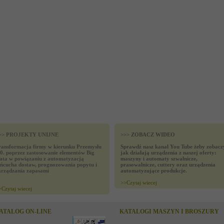
>> PROJEKTY UNIJNE
>>> ZOBACZ WIDEO
ransformacja firmy w kierunku Przemysłu
Sprawdź nasz kanał You Tube żeby zobacz
.0. poprzez zastosowanie elementów Big
jak działają urządzenia z naszej oferty:
ata w powiązaniu z automatyzacją
maszyny i automaty szwalnicze,
ańcucha dostaw, prognozowania popytu i
prasowalnicze, cuttery oraz urządzenia
arządzania zapasami
automatyzujące produkcje.
>>
Czytaj wiecej
>
Czytaj wiecej
ATALOG ON-LINE
KATALOGI MASZYN I BROSZURY