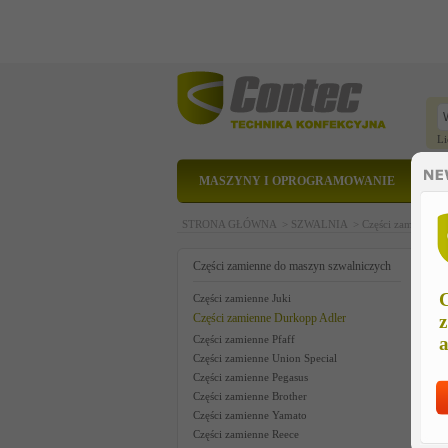
Li
MASZYNY I OPROGRAMOWANIE
STRONA GŁÓWNA >
SZWALNIA >
Części zamienne 
s
Części zamienne do maszyn szwalniczych
C
Części zamienne Juki
Części zamienne Durkopp Adler
z
Części zamienne Pfaff
a
Części zamienne Union Special
Części zamienne Pegasus
Części zamienne Brother
Części zamienne Yamato
Części zamienne Reece