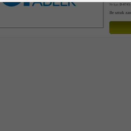
Nr kat:
D-0745
Ile sztuk z