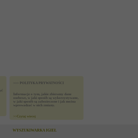
>>> POLITYKA PRYWATNOŚCI
yć
Informacje o tym, jakie zbieramy dane
osobowe, w jaki sposób są wykorzystywane,
w jaki sposób są zabezieczone i jak można
wprowadzać w nich zmiany.
>>
Czytaj wiecej
WYSZUKIWARKA IGIEŁ