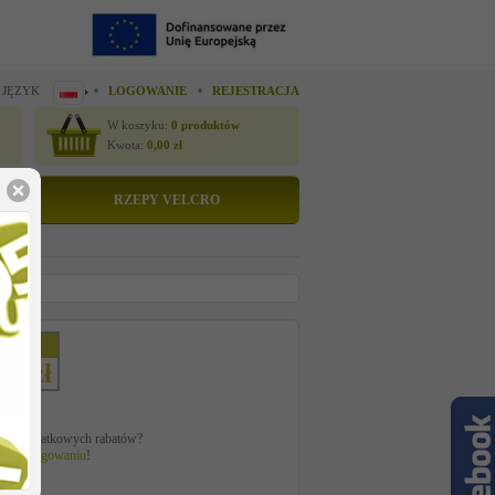
 JĘZYK
LOGOWANIE
REJESTRACJA
W koszyku:
0
produktów
Kwota:
0,00
zł
RZEPY VELCRO
etto
83 zł
ać z dodatkowych rabatów?
 po
zalogowaniu
!