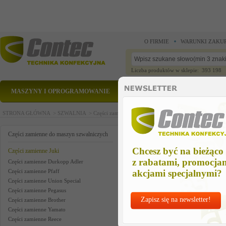
O FIRMIE
WARUNKI ZAKU
Liczba produktów w sklepie: 393 198
MASZYNY I OPROGRAMOWANIE
CZĘŚCI ZAMIENNE
STRONA GŁÓWNA >
SZWALNIA >
Części zamienne do maszyn szwalniczych >
Części zam
bed slide asm. , lh-1162
Części zamienne do maszyn szwalniczych
Chcesz być na bieżąco
Części zamienne Juki
z rabatami, promocja
Części zamienne Durkopp Adler
Części zamienne Pfaff
akcjami specjalnymi?
Części zamienne Union Special
Części zamienne Pegasus
Zapisz się na newsletter!
Części zamienne Brother
Części zamienne Yamato
Części zamienne Reece