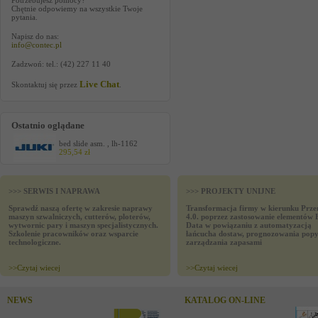
Potrzebujesz pomocy?
Chętnie odpowiemy na wszystkie Twoje
pytania.
Napisz do nas:
info@contec.pl
Zadzwoń: tel.: (42) 227 11 40
Live Chat
Skontaktuj się przez
.
Ostatnio oglądane
bed slide asm. , lh-1162
295,54 zł
>>> SERWIS I NAPRAWA
>>> PROJEKTY UNIJNE
Sprawdź naszą ofertę w zakresie naprawy
Transformacja firmy w kierunku Prze
maszyn szwalniczych, cutterów, ploterów,
4.0. poprzez zastosowanie elementów 
wytwornic pary i maszyn specjalistycznych.
Data w powiązaniu z automatyzacją
Szkolenie pracowników oraz wsparcie
łańcucha dostaw, prognozowania popy
technologiczne.
zarządzania zapasami
>>
Czytaj wiecej
>>
Czytaj wiecej
NEWS
KATALOG ON-LINE