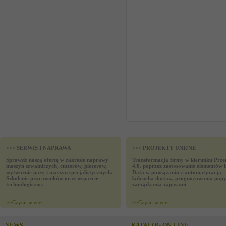
>>> SERWIS I NAPRAWA
>>> PROJEKTY UNIJNE
Sprawdź naszą ofertę w zakresie naprawy
Transformacja firmy w kierunku Prze
maszyn szwalniczych, cutterów, ploterów,
4.0. poprzez zastosowanie elementów 
wytwornic pary i maszyn specjalistycznych.
Data w powiązaniu z automatyzacją
Szkolenie pracowników oraz wsparcie
łańcucha dostaw, prognozowania popy
technologiczne.
zarządzania zapasami
>>
Czytaj wiecej
>>
Czytaj wiecej
NEWS
KATALOG ON-LINE