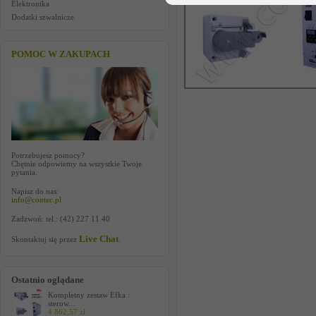
Elektronika
Dodatki szwalnicze
POMOC W ZAKUPACH
Potrzebujesz pomocy?
Chętnie odpowiemy na wszystkie Twoje
pytania.
Napisz do nas:
info@contec.pl
Zadzwoń: tel.: (42) 227 11 40
Live Chat
Skontaktuj się przez
.
Ostatnio oglądane
Kompletny zestaw Efka :
sterow...
4 862,57 zł