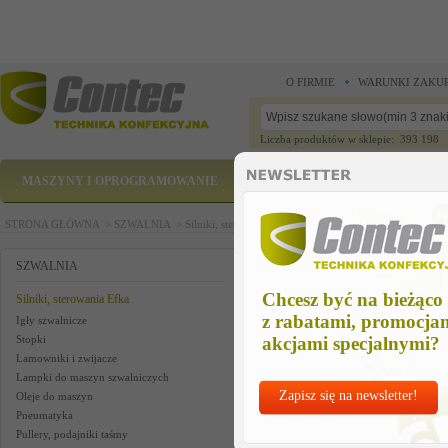
O FIRMIE
WARUNKI ZAKU
Liczba produktów w sklepie: 393 198
MASZYNY I OPROGRAMOWANIE
CZĘŚCI ZAMIENNE
STRONA GŁÓWNA >
SZWALNIA >
Silniki, sterowania Efka >
Kompletny zestaw Efka : st
Kompletny zestaw Efka : sterow
SZWALNIA
Chcesz być na bieżąco
Silniki, sterowania Efka
z rabatami, promocja
Igły szwalnicze
Stopki
akcjami specjalnymi?
Lamowniki i zwijacze
Lampki do maszyn szwalniczych
Zapisz się na newsletter!
Oleje do maszyn
Pneumatyka
Pullery, podajniki taśmy